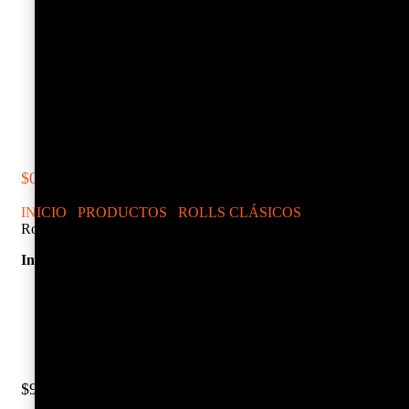
CONTACTO
INICIO
NOSOTROS
TRABAJA CON NOSOTROS
PRODUCTOS
SUCURSALES
CONTACTO
$
0
0
CARRITO
INICIO
/
PRODUCTOS
/
ROLLS CLÁSICOS
/ Avocado
Rolls – Salmón – Camarón Furay
Ingredientes:
Salmón.
Camaron furay.
Cebollín.
Queso crema.
ENVUELTO EN PALTA.
$
9.500