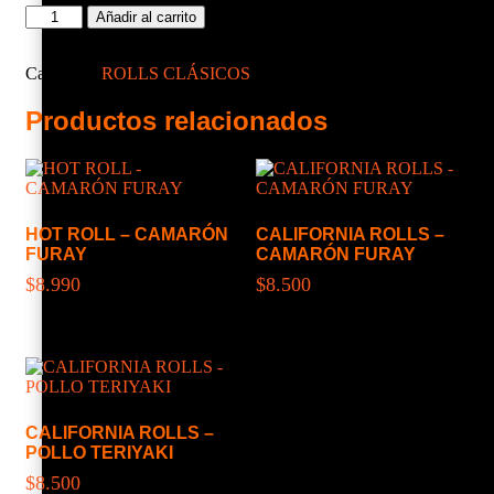
Avocado
Añadir al carrito
Rolls
-
Salmón
Categoría:
ROLLS CLÁSICOS
-
Camarón
Productos relacionados
Furay
cantidad
HOT ROLL – CAMARÓN
CALIFORNIA ROLLS –
FURAY
CAMARÓN FURAY
$
8.990
$
8.500
CALIFORNIA ROLLS –
POLLO TERIYAKI
$
8.500