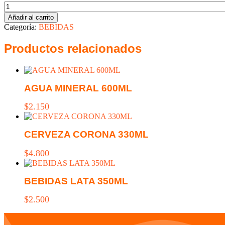
Eucaliptus
1
Añadir al carrito
Litro
Categoría:
BEBIDAS
cantidad
Productos relacionados
AGUA MINERAL 600ML
Este
$
2.150
producto
tiene
múltiples
CERVEZA CORONA 330ML
variantes.
Las
$
4.800
opciones
se
pueden
BEBIDAS LATA 350ML
elegir
en
Este
$
2.500
la
producto
página
tiene
de