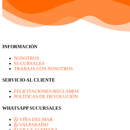
múltiples
producto
variantes.
Las
opciones
se
pueden
elegir
en
la
INFORMACIÓN
página
de
producto
NOSOTROS
SUCURSALES
TRABAJA CON NOSOTROS
SERVICIO AL CLIENTE
FELICITACIONES-RECLAMOS
POLÍTICAS DE DEVOLUCIÓN
WHATSAPP SUCURSALES
VIÑA DEL MAR
VALPARAÍSO
VILLA ALEMANA