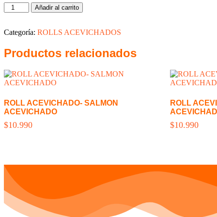
Roll
Añadir al carrito
Acevichado
-
Tuna
Categoría:
ROLLS ACEVICHADOS
Acevichado
cantidad
Productos relacionados
ROLL ACEVICHADO- SALMON
ROLL ACEV
ACEVICHADO
ACEVICHA
$
10.990
$
10.990